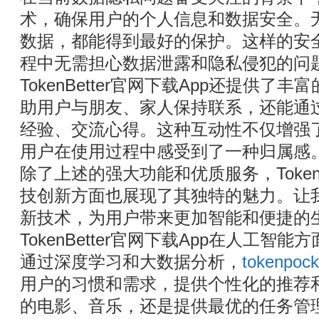
术，确保用户的个人信息和数据安全。
数据，都能得到最好的保护。这样的安
程中无需担心数据泄露和隐私侵犯的问
TokenBetter官网下载App还提供
助用户与朋友、家人保持联系，还能通
经验、交流心得。这种互动性不仅增强
用户在使用过程中感受到了一种归属感
除了上述的强大功能和优质服务，TokenB
技创新方面也展现了其独特的魅力。让
新技术，为用户带来更加智能和便捷的
TokenBetter官网下载App在人工
通过深度学习和大数据分析，
tokenpo
用户的习惯和需求，提供个性化的推荐
的电影、音乐，还是提供最优的任务管理