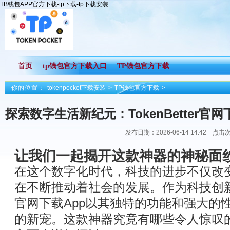
TB钱包APP官方下载-tp下载-tp下载安装
首页
tp钱包官方下载入口
TP钱包官方下载
你的位置：
tokenpocket下载安装
>
TP钱包官方下载
>
探索数字生活新纪元：TokenBetter官
发布日期：2026-06-14 14:42 点击
让我们一起揭开这款神器的神秘面
在这个数字化时代，科技的进步不仅改
在不断推动着社会的发展。作为科技创新的前沿
官网下载App以其独特的功能和强大的
的新宠。这款神器究竟有哪些令人惊叹