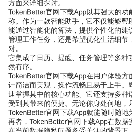
方面来详细探讨。
TokenBetter官网下载App以其强
称。作为一款智能助手，它不仅能够帮
能通过智能化的算法，提供个性化的建
管理工作任务，还是希望优化生活细节，
对。
它集成了日历、提醒、任务管理等多种
然有序。
TokenBetter官网下载App在用户
计简洁而美观，操作流畅且易于上手。
速掌握其中的核心功能。它还支持多种
受到其带来的便捷。无论你身处何地，
TokenBetter官网下载App就能随时
再者，TokenBetter官网下载App
在当前数据隐私问题备受关注的背景下